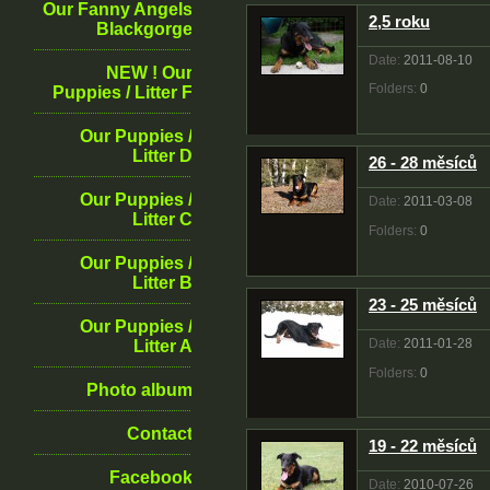
Our Fanny Angels
2,5 roku
Blackgorge
Date:
2011-08-10
NEW ! Our
Folders:
0
Puppies / Litter F
Our Puppies /
Litter D
26 - 28 měsíců
Our Puppies /
Date:
2011-03-08
Litter C
Folders:
0
Our Puppies /
Litter B
23 - 25 měsíců
Our Puppies /
Date:
2011-01-28
Litter A
Folders:
0
Photo album
Contact
19 - 22 měsíců
Facebook
Date:
2010-07-26