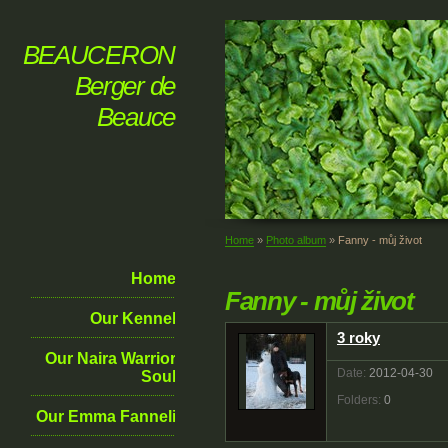
BEAUCERON
Berger de
Beauce
Home
»
Photo album
»
Fanny - můj život
Home
Fanny - můj život
Our Kennel
3 roky
Our Naira Warrior
Date:
2012-04-30
Soul
Folders:
0
Our Emma Fanneli