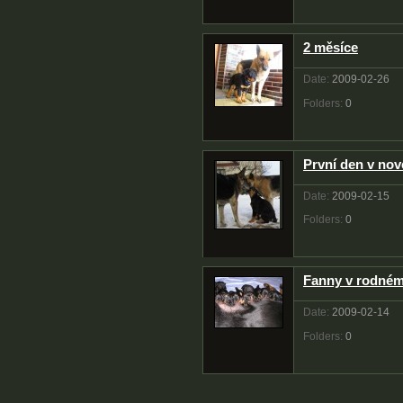
2 měsíce
Date:
2009-02-26
Folders:
0
První den v no
Date:
2009-02-15
Folders:
0
Fanny v rodné
Date:
2009-02-14
Folders:
0