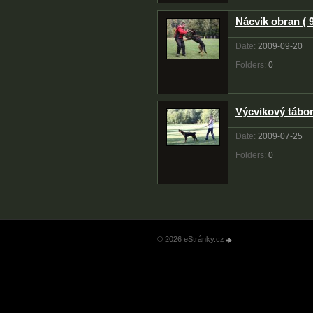
Nácvik obran ( 
Date:
2009-09-20
Folders:
0
Výcvikový tábo
Date:
2009-07-25
Folders:
0
© 2026 eStránky.cz