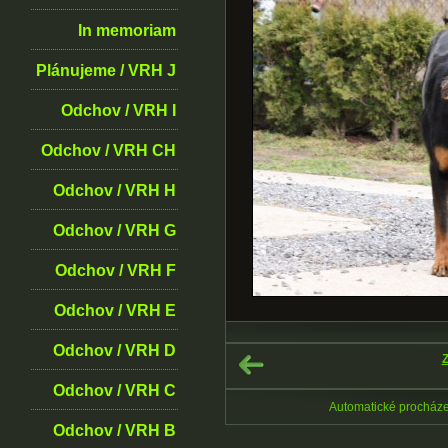
In memoriam
Plánujeme / VRH J
Odchov / VRH I
Odchov / VRH CH
Odchov / VRH H
Odchov / VRH G
Odchov / VRH F
Odchov / VRH E
Odchov / VRH D
Z
Odchov / VRH C
Automatické procház
Odchov / VRH B