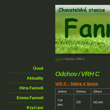
Úvod
»
Odchov / VRH C
Úvod
Odchov / VRH C
Aktuality
Vrh C - Naira x Ipsos
Hirra Fanneli
Jméno
Domov
Zdraví
Emma Fanneli
Car
ČR
HD A/A
pes
Krycí psi