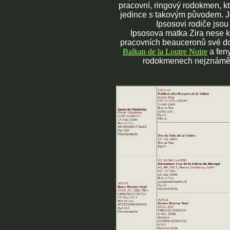
pracovní, ringový rodokmen, kte
jedince s takovým původem. Jej
Ipsosovi rodiče jsou
Ipsosova matka Zira nese k
pracovních beauceronů své do
Balkan de la Loutre Noire
a fen
rodokmenech nejznámějš