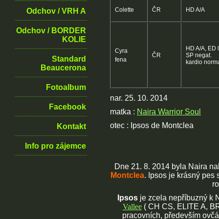
Colette
ČR
HD A/A
Odchov / VRH A
Odchov / BORDER
KOLIE
HD A/A, ED 0
Cyra
ČR
SP negat.
Standard
fena
kardio norm
Beaucerona
Fotoalbum
nar. 25. 10. 2014
Facebook
matka :
Naira Warrior Soul
otec : Ipsos de Montclea
Kontakt
Info pro zájemce
Dne 21. 8. 2014 byla Naira na
Montclea
. Ipsos je krásný pe
r
Ipsos
je zcela nepříbuzný k 
Vallee
( CH CS, ELITE A, BR
pracovních, především ovčá