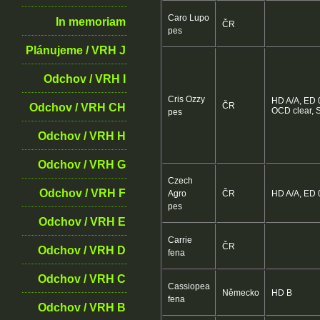
Caro Lupo
In memoriam
ČR
pes
Plánujeme / VRH J
Odchov / VRH I
Cris Ozzy
HD A/A, ED 0
ČR
Odchov / VRH CH
OCD clear, 
pes
Odchov / VRH H
Odchov / VRH G
Czech
Odchov / VRH F
Agro
ČR
HD A/A, ED 
pes
Odchov / VRH E
Carrie
ČR
Odchov / VRH D
fena
Odchov / VRH C
Cassiopea
Německo
HD B
fena
Odchov / VRH B