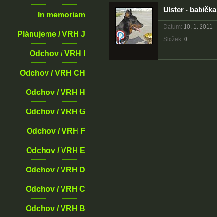
Ulster - babička
In memoriam
Datum:
10. 1. 2011
Plánujeme / VRH J
Složek:
0
Odchov / VRH I
Odchov / VRH CH
Odchov / VRH H
Odchov / VRH G
Odchov / VRH F
Odchov / VRH E
Odchov / VRH D
Odchov / VRH C
Odchov / VRH B