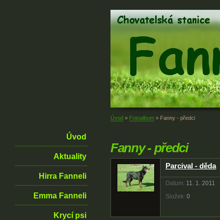
Úvod
»
Fotoalbum
»
Fanny - předci
Úvod
Fanny - předci
Aktuality
Parcival - děda
Hirra Fanneli
Datum:
11. 1. 2011
Emma Fanneli
Složek:
0
Krycí psi