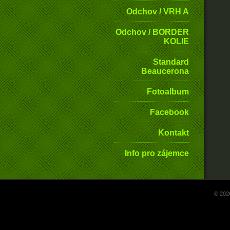
Odchov / VRH A
Odchov / BORDER
KOLIE
Standard
Beaucerona
Fotoalbum
Facebook
Kontakt
Info pro zájemce
© 202