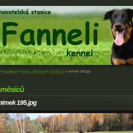
»
Fotoalbum
»
Fanny - můj život
»
10 měsíců
»
Snímek 195.jpg
 měsíců
nímek 195.jpg