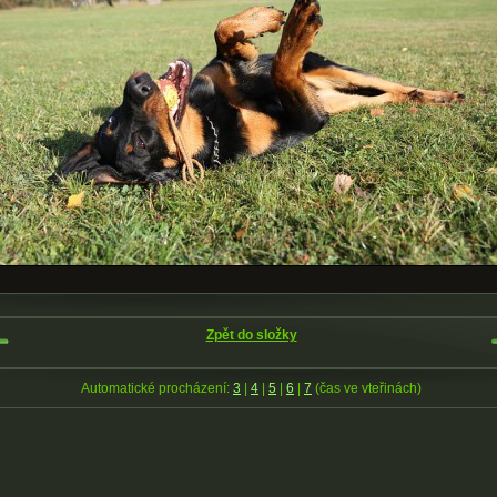
Zpět do složky
Automatické procházení:
3
|
4
|
5
|
6
|
7
(čas ve vteřinách)