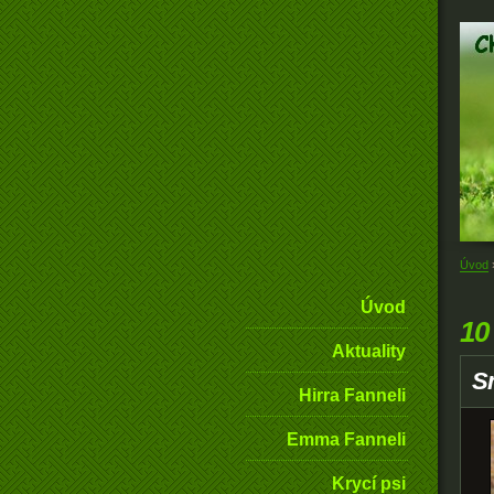
Úvod
Úvod
10
Aktuality
S
Hirra Fanneli
Emma Fanneli
Krycí psi