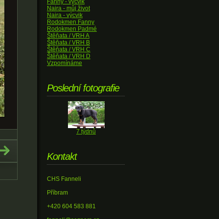
Fanny - výcvik
Naira - můj život
Naira - výcvik
Rodokmen Fanny
Rodokmen Padmé
Štěňata / VRH A
Štěňata / VRH B
Štěňata / VRH C
Štěňata / VRH D
Vzpomínáme
Poslední fotografie
7 týdnů
Kontakt
CHS Fanneli
Příbram
+420 604 583 881