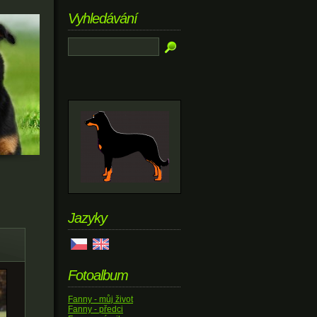
Vyhledávání
Jazyky
Fotoalbum
Fanny - můj život
Fanny - předci