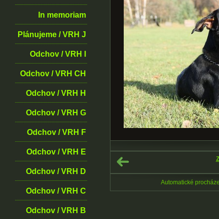
In memoriam
Plánujeme / VRH J
Odchov / VRH I
Odchov / VRH CH
Odchov / VRH H
Odchov / VRH G
Odchov / VRH F
Odchov / VRH E
Z
Odchov / VRH D
Automatické procház
Odchov / VRH C
Odchov / VRH B