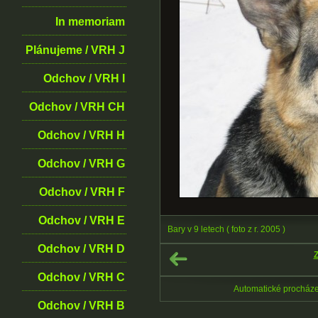
In memoriam
Plánujeme / VRH J
Odchov / VRH I
Odchov / VRH CH
Odchov / VRH H
Odchov / VRH G
Odchov / VRH F
Odchov / VRH E
Bary v 9 letech ( foto z r. 2005 )
Odchov / VRH D
Z
Odchov / VRH C
Automatické procház
Odchov / VRH B