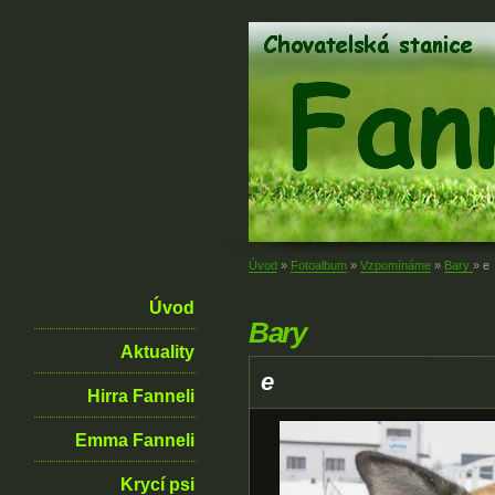
Úvod
»
Fotoalbum
»
Vzpomínáme
»
Bary
»
e
Úvod
Bary
Aktuality
e
Hirra Fanneli
Emma Fanneli
Krycí psi