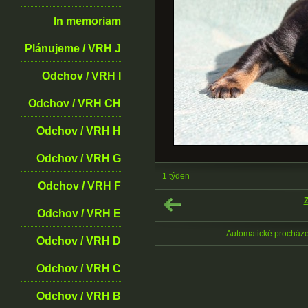
In memoriam
Plánujeme / VRH J
Odchov / VRH I
Odchov / VRH CH
Odchov / VRH H
Odchov / VRH G
1 týden
Odchov / VRH F
Z
Odchov / VRH E
Automatické procház
Odchov / VRH D
Odchov / VRH C
Odchov / VRH B