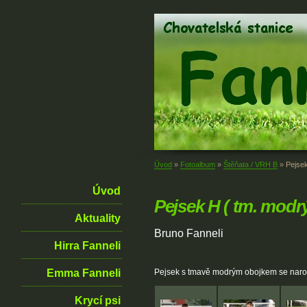
Úvod
»
Fotoalbum
»
Štěňata / VRH B
»
Pejsek
Úvod
Pejsek H ( tm. modrý
Aktuality
Bruno Fanneli
Hirra Fanneli
Emma Fanneli
Pejsek s tmavě modrým obojkem se narodil
Krycí psi