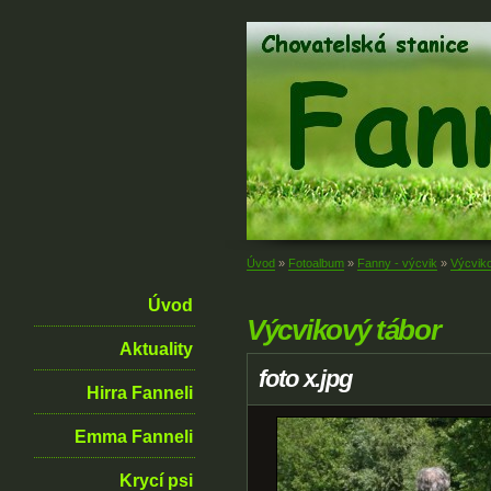
Úvod
»
Fotoalbum
»
Fanny - výcvik
»
Výcviko
Úvod
Výcvikový tábor
Aktuality
foto x.jpg
Hirra Fanneli
Emma Fanneli
Krycí psi