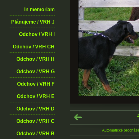
In memoriam
Plánujeme / VRH J
Odchov / VRH I
Odchov / VRH CH
Odchov / VRH H
Odchov / VRH G
Odchov / VRH F
Odchov / VRH E
Odchov / VRH D
Z
Odchov / VRH C
Automatické procház
Odchov / VRH B