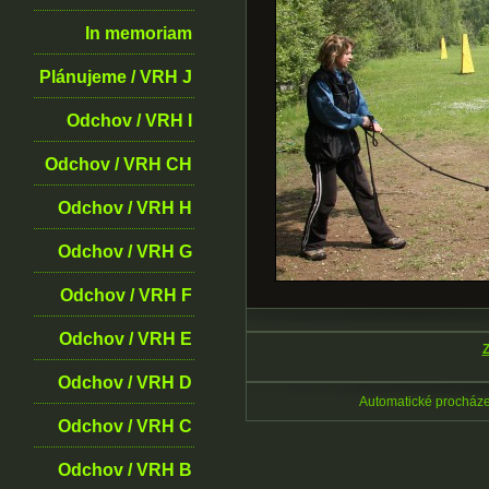
In memoriam
Plánujeme / VRH J
Odchov / VRH I
Odchov / VRH CH
Odchov / VRH H
Odchov / VRH G
Odchov / VRH F
Odchov / VRH E
Z
Odchov / VRH D
Automatické procház
Odchov / VRH C
Odchov / VRH B