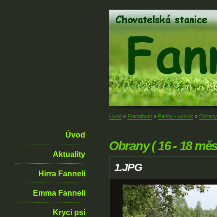
Úvod
»
Fotoalbum
»
Fanny - výcvik
»
Obrany 
Úvod
Obrany ( 16 - 18 měs
Aktuality
1.JPG
Hirra Fanneli
Emma Fanneli
Krycí psi