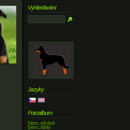
Vyhledávání
Jazyky
Fotoalbum
Fanny - můj život
Fanny - předci