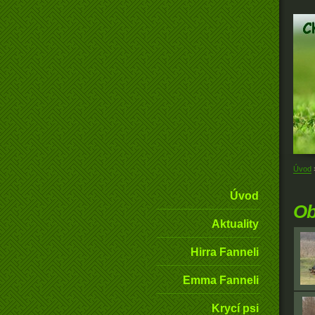
Úvod
Úvod
Ob
Aktuality
Hirra Fanneli
Emma Fanneli
Krycí psi