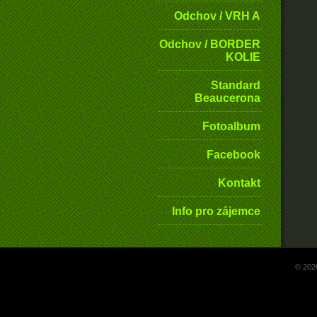
Odchov / VRH A
Odchov / BORDER
KOLIE
Standard
Beaucerona
Fotoalbum
Facebook
Kontakt
Info pro zájemce
© 202