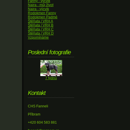
Fanny - výcvik
Naira - můj život
Naira - výcvik
Rodokmen Fanny
Rodokmen Padmé
Štěňata / VRH A
Štěňata / VRH B
Štěňata / VRH C
Štěňata / VRH D
Vzpomínáme
Poslední fotografie
7 týdnů
Kontakt
CHS Fanneli
Příbram
+420 604 583 881