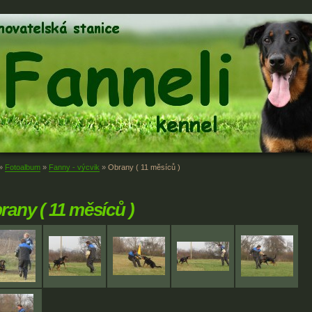
»
Fotoalbum
»
Fanny - výcvik
»
Obrany ( 11 měsíců )
rany ( 11 měsíců )