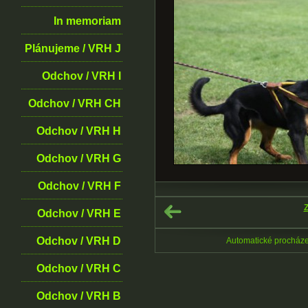
In memoriam
Plánujeme / VRH J
Odchov / VRH I
Odchov / VRH CH
Odchov / VRH H
Odchov / VRH G
Odchov / VRH F
Z
Odchov / VRH E
Odchov / VRH D
Automatické procház
Odchov / VRH C
Odchov / VRH B