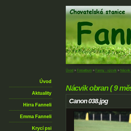
Úvod
»
Fotoalbum
»
Fanny - výcvik
»
Nácvik 
Úvod
Nácvik obran ( 9 měs
Aktuality
Canon 038.jpg
Hirra Fanneli
Emma Fanneli
Krycí psi