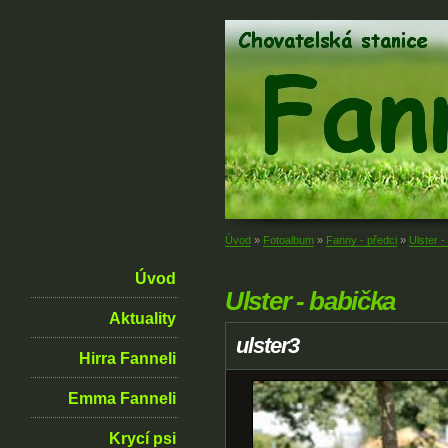
Úvod
»
Fotoalbum
»
Fanny - předci
»
Ulster -
Úvod
Ulster - babička
Aktuality
ulster3
Hirra Fanneli
Emma Fanneli
Krycí psi