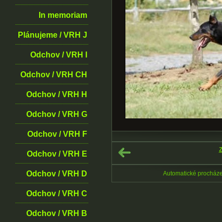
In memoriam
Plánujeme / VRH J
Odchov / VRH I
Odchov / VRH CH
Odchov / VRH H
Odchov / VRH G
Odchov / VRH F
Z
Odchov / VRH E
Odchov / VRH D
Automatické procház
Odchov / VRH C
Odchov / VRH B