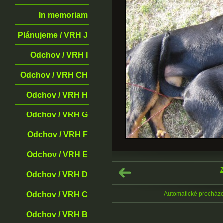
In memoriam
Plánujeme / VRH J
Odchov / VRH I
Odchov / VRH CH
Odchov / VRH H
Odchov / VRH G
Odchov / VRH F
Odchov / VRH E
Z
Odchov / VRH D
Odchov / VRH C
Automatické procház
Odchov / VRH B