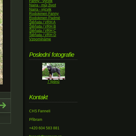
Fanny - výcvik
Naira - můj život
Naira - výcvik
Rodokmen Fanny
Rodokmen Padmé
Štěňata / VRH A
Štěňata / VRH B
Štěňata / VRH C
Štěňata / VRH D
Vzpomínáme
Poslední fotografie
7 týdnů
Kontakt
CHS Fanneli
Příbram
+420 604 583 881