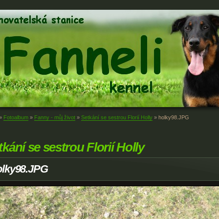
»
Fotoalbum
»
Fanny - můj život
»
Setkání se sestrou Florií Holly
»
holky98.JPG
tkání se sestrou Florií Holly
olky98.JPG