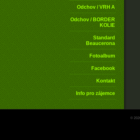
Odchov / VRH A
Odchov / BORDER
KOLIE
Standard
Beaucerona
Fotoalbum
Facebook
Kontakt
Info pro zájemce
© 202