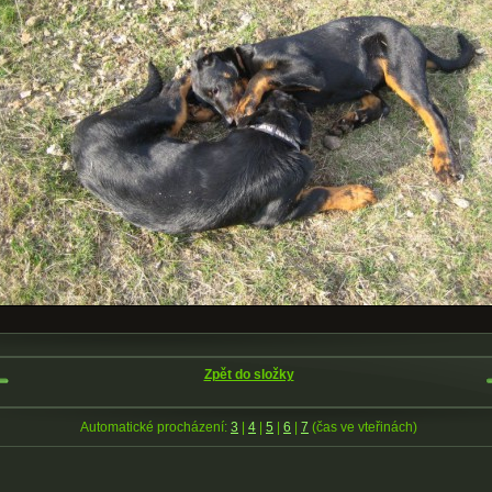
Zpět do složky
Automatické procházení:
3
|
4
|
5
|
6
|
7
(čas ve vteřinách)