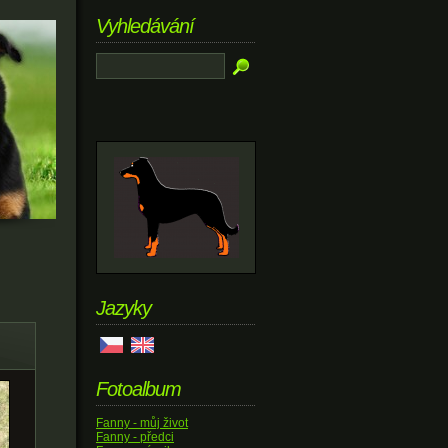
Vyhledávání
Jazyky
Fotoalbum
Fanny - můj život
Fanny - předci