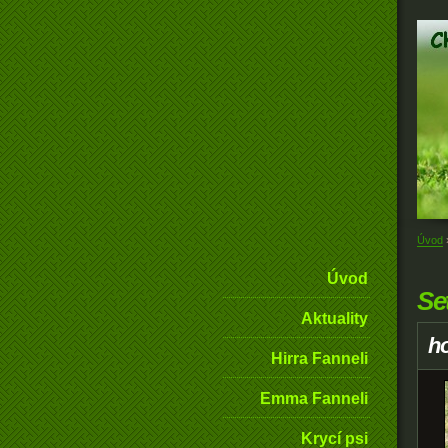
Úvod
Úvod
Se
Aktuality
h
Hirra Fanneli
Emma Fanneli
Krycí psi