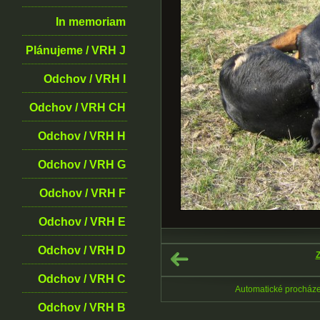
In memoriam
Plánujeme / VRH J
Odchov / VRH I
Odchov / VRH CH
Odchov / VRH H
Odchov / VRH G
Odchov / VRH F
Odchov / VRH E
Odchov / VRH D
Z
Odchov / VRH C
Automatické procház
Odchov / VRH B