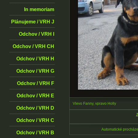
In memoriam
Plánujeme / VRH J
Odchov / VRH I
Odchov / VRH CH
Odchov / VRH H
Odchov / VRH G
Odchov / VRH F
Odchov / VRH E
Vlevo Fanny, vpravo Holly
Odchov / VRH D
Z
Odchov / VRH C
Automatické procház
Odchov / VRH B