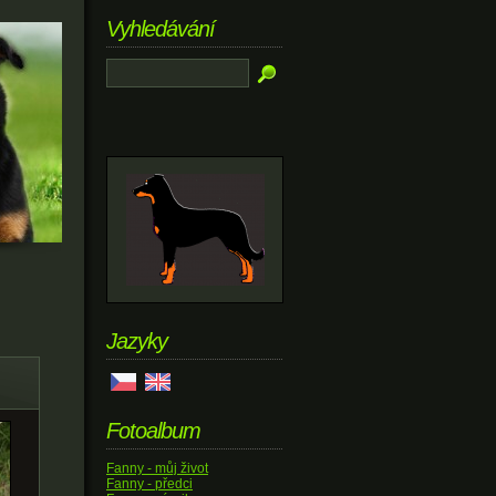
Vyhledávání
Jazyky
Fotoalbum
Fanny - můj život
Fanny - předci