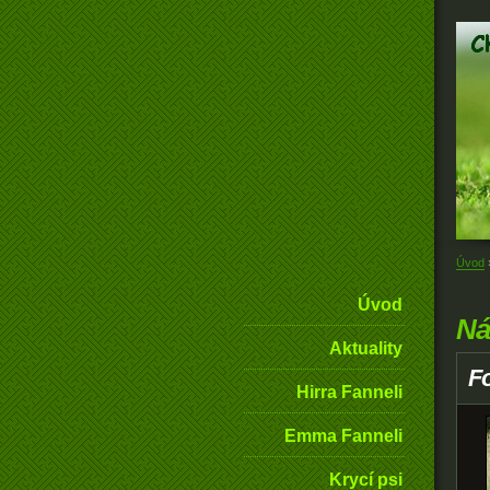
Úvod
Úvod
Ná
Aktuality
Fo
Hirra Fanneli
Emma Fanneli
Krycí psi