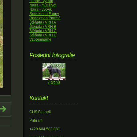
Fanny - výcvik
Naira - můj život
Naira - výcvik
Rodokmen Fanny
Rodokmen Padmé
Štěňata / VRH A
Štěňata / VRH B
Štěňata / VRH C
Štěňata / VRH D
Vzpomínáme
Poslední fotografie
7 týdnů
Kontakt
CHS Fanneli
Příbram
+420 604 583 881