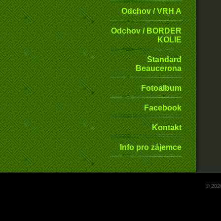
Odchov / VRH A
Odchov / BORDER
KOLIE
Standard
Beaucerona
Fotoalbum
Facebook
Kontakt
Info pro zájemce
© 202