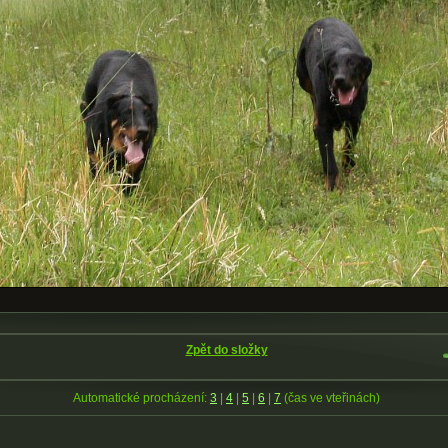
Zpět do složky
Automatické procházení:
3
|
4
|
5
|
6
|
7
(čas ve vteřinách)