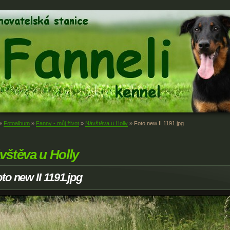
»
Fotoalbum
»
Fanny - můj život
»
Návštěva u Holly
»
Foto new II 1191.jpg
vštěva u Holly
to new II 1191.jpg