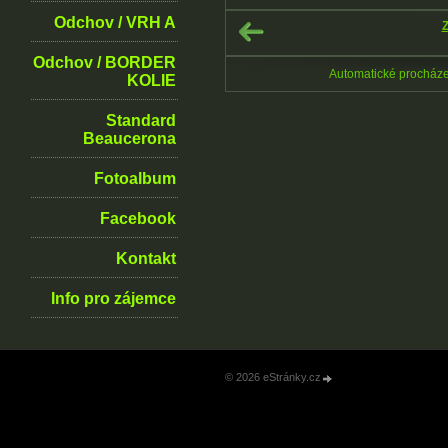
Odchov / VRH A
Z
Odchov / BORDER
Automatické procház
KOLIE
Standard
Beaucerona
Fotoalbum
Facebook
Kontakt
Info pro zájemce
© 2026 eStránky.cz