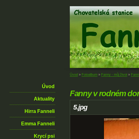
Úvod
»
Fotoalbum
»
Fanny - můj život
»
Fann
Úvod
Fanny v rodném d
Aktuality
5.jpg
Hirra Fanneli
Emma Fanneli
Krycí psi