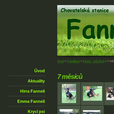
Úvod
»
Fotoalbum
»
Fanny - můj život
»
7 mě
Úvod
7 měsíců
Aktuality
Hirra Fanneli
Emma Fanneli
Krycí psi