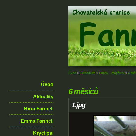
Úvod
»
Fotoalbum
»
Fanny - můj život
»
6 mě
Úvod
6 měsíců
Aktuality
1.jpg
Hirra Fanneli
Emma Fanneli
Krycí psi