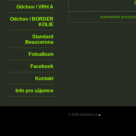
Z
Odchov / VRH A
Automatické procház
Odchov / BORDER
KOLIE
Standard
Beaucerona
Fotoalbum
Facebook
Kontakt
Info pro zájemce
© 2026 eStránky.cz