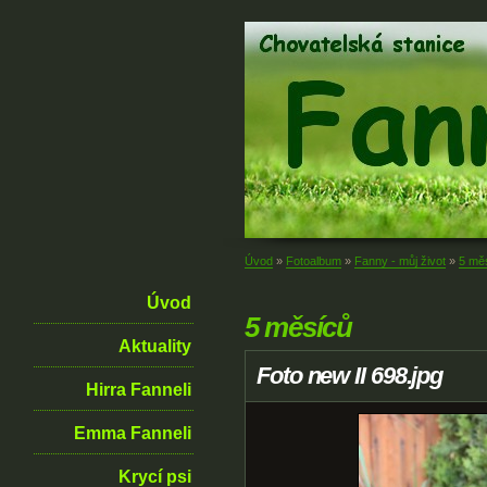
Úvod
»
Fotoalbum
»
Fanny - můj život
»
5 mě
Úvod
5 měsíců
Aktuality
Foto new II 698.jpg
Hirra Fanneli
Emma Fanneli
Krycí psi