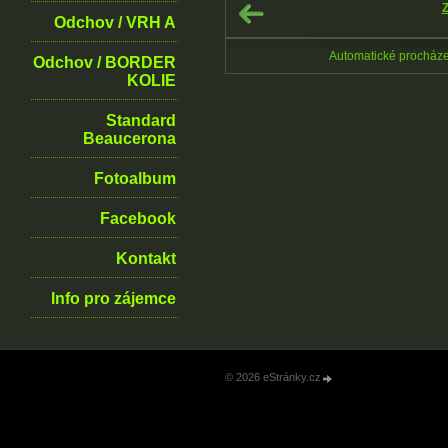
Z
Odchov / VRH A
Automatické procház
Odchov / BORDER
KOLIE
Standard
Beaucerona
Fotoalbum
Facebook
Kontakt
Info pro zájemce
© 2026 eStránky.cz