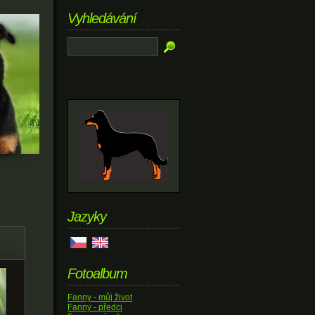
Vyhledávání
Jazyky
Fotoalbum
Fanny - můj život
Fanny - předci