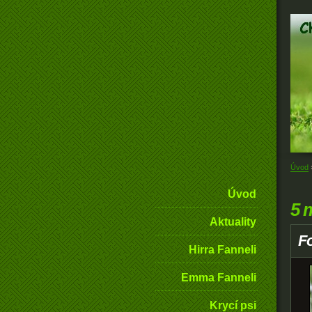
Úvod
Úvod
5 
Aktuality
Fo
Hirra Fanneli
Emma Fanneli
Krycí psi