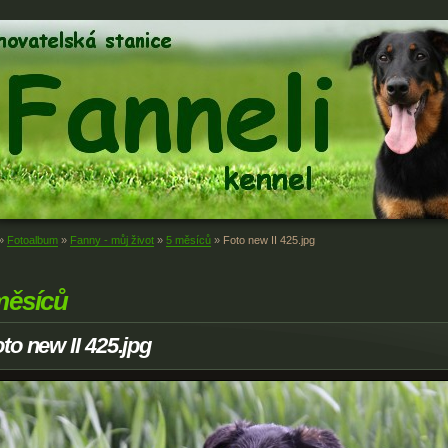
»
Fotoalbum
»
Fanny - můj život
»
5 měsíců
»
Foto new II 425.jpg
měsíců
to new II 425.jpg