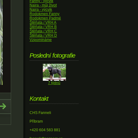
Fanny - výcvik
Naira - můj život
Naira - výcvik
Rodokmen Fanny
Rodokmen Padmé
Štěňata / VRH A
Štěňata / VRH B
Štěňata / VRH C
Štěňata / VRH D
Vzpomínáme
Poslední fotografie
7 týdnů
Kontakt
CHS Fanneli
Příbram
+420 604 583 881