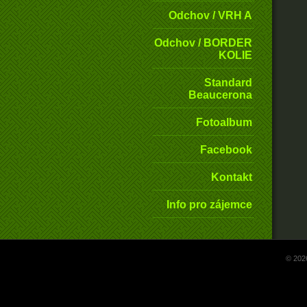
Odchov / VRH A
Odchov / BORDER
KOLIE
Standard
Beaucerona
Fotoalbum
Facebook
Kontakt
Info pro zájemce
© 202