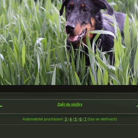
Zpět do složky
Automatické procházení:
3
|
4
|
5
|
6
|
7
(čas ve vteřinách)