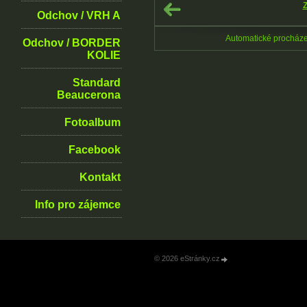
Z
Odchov / VRH A
Automatické procház
Odchov / BORDER
KOLIE
Standard
Beaucerona
Fotoalbum
Facebook
Kontakt
Info pro zájemce
© 2026 eStránky.cz