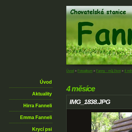
Úvod
»
Fotoalbum
»
Fanny - můj život
»
4 mě
Úvod
4 měsíce
Aktuality
IMG_1838.JPG
Hirra Fanneli
Emma Fanneli
Krycí psi