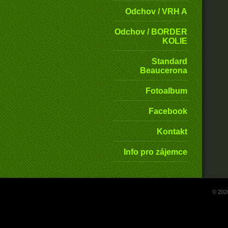
Odchov / VRH A
Odchov / BORDER
KOLIE
Standard
Beaucerona
Fotoalbum
Facebook
Kontakt
Info pro zájemce
© 202