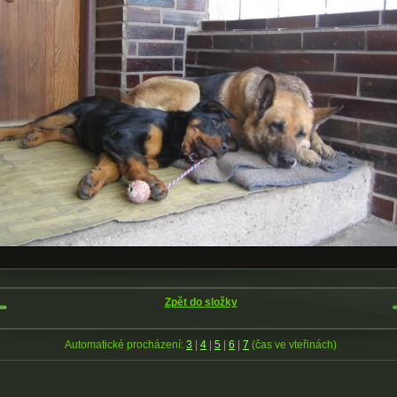
Zpět do složky
Automatické procházení:
3
|
4
|
5
|
6
|
7
(čas ve vteřinách)