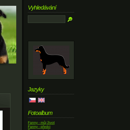
Vyhledávání
Jazyky
Fotoalbum
Fanny - můj život
Fanny - předci