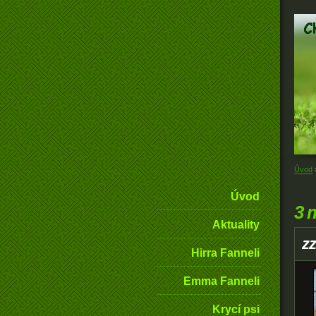
Úvod
Úvod
3 
Aktuality
z
Hirra Fanneli
Emma Fanneli
Krycí psi