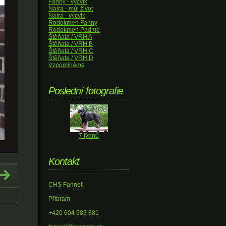
Fanny - výcvik
Naira - můj život
Naira - výcvik
Rodokmen Fanny
Rodokmen Padmé
Štěňata / VRH A
Štěňata / VRH B
Štěňata / VRH C
Štěňata / VRH D
Vzpomínáme
Poslední fotografie
7 týdnů
Kontakt
CHS Fanneli
Příbram
+420 604 583 881