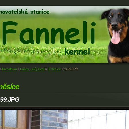
»
Fotoalbum
»
Fanny - můj život
»
3 měsíce
»
zz99.JPG
měsíce
z99.JPG