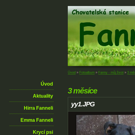
Úvod
»
Fotoalbum
»
Fanny - můj život
»
3 mě
Úvod
3 měsíce
Aktuality
yy1.JPG
Hirra Fanneli
Emma Fanneli
Krycí psi