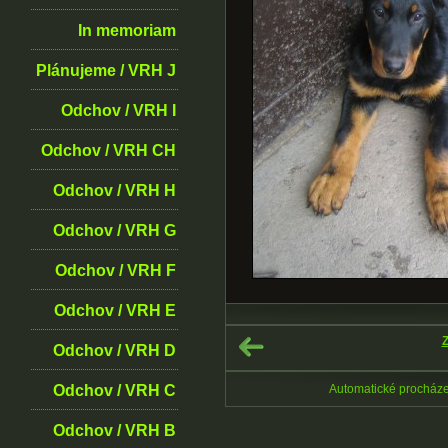
In memoriam
Plánujeme / VRH J
Odchov / VRH I
Odchov / VRH CH
Odchov / VRH H
Odchov / VRH G
Odchov / VRH F
Odchov / VRH E
Z
Odchov / VRH D
Odchov / VRH C
Automatické procház
Odchov / VRH B