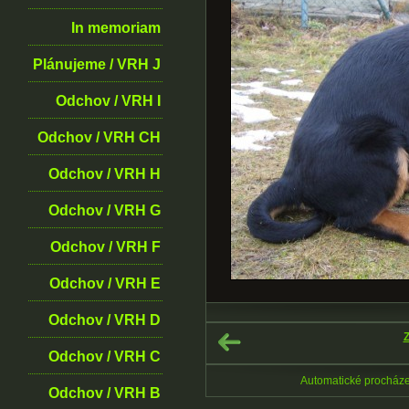
In memoriam
Plánujeme / VRH J
Odchov / VRH I
Odchov / VRH CH
Odchov / VRH H
Odchov / VRH G
Odchov / VRH F
Odchov / VRH E
Odchov / VRH D
Z
Odchov / VRH C
Automatické procház
Odchov / VRH B