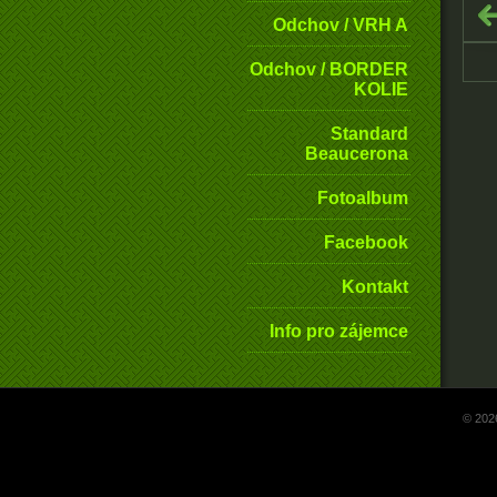
Odchov / VRH A
Odchov / BORDER
KOLIE
Standard
Beaucerona
Fotoalbum
Facebook
Kontakt
Info pro zájemce
© 202