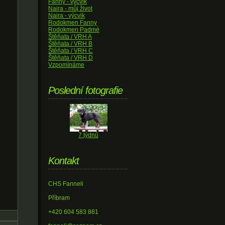
Fanny - výcvik
Naira - můj život
Naira - výcvik
Rodokmen Fanny
Rodokmen Padmé
Štěňata / VRH A
Štěňata / VRH B
Štěňata / VRH C
Štěňata / VRH D
Vzpomínáme
Poslední fotografie
7 týdnů
Kontakt
CHS Fanneli
Příbram
+420 604 583 881