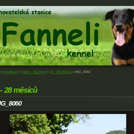
»
Fotoalbum
»
Fanny - můj život
»
26 - 28 měsíců
»
IMG_8060
 - 28 měsíců
MG_8060