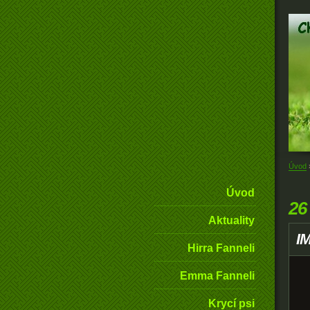
Úvod
Úvod
26
Aktuality
I
Hirra Fanneli
Emma Fanneli
Krycí psi