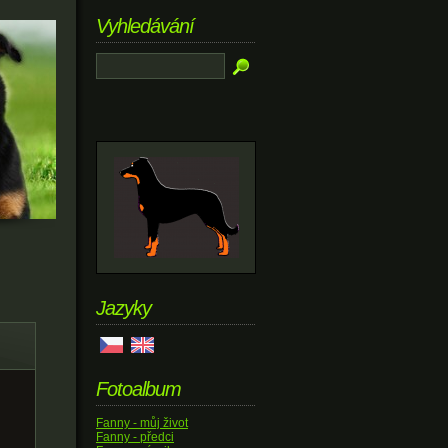
Vyhledávání
Jazyky
Fotoalbum
Fanny - můj život
Fanny - předci