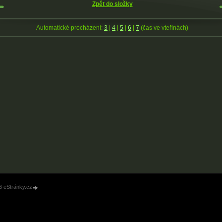
Zpět do složky
Automatické procházení:
3
|
4
|
5
|
6
|
7
(čas ve vteřinách)
6 eStránky.cz