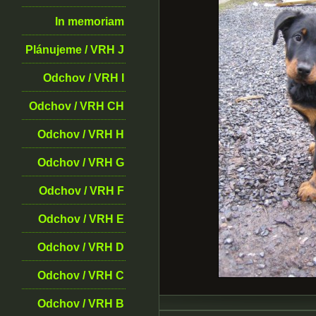
In memoriam
Plánujeme / VRH J
Odchov / VRH I
Odchov / VRH CH
Odchov / VRH H
Odchov / VRH G
Odchov / VRH F
Odchov / VRH E
Odchov / VRH D
Odchov / VRH C
Odchov / VRH B