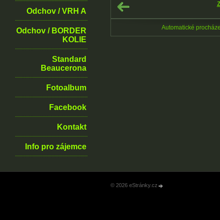
Z
Odchov / VRH A
Automatické procház
Odchov / BORDER
KOLIE
Standard
Beaucerona
Fotoalbum
Facebook
Kontakt
Info pro zájemce
© 2026 eStránky.cz