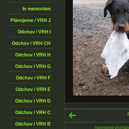
In memoriam
Plánujeme / VRH J
Odchov / VRH I
Odchov / VRH CH
Odchov / VRH H
Odchov / VRH G
Odchov / VRH F
Odchov / VRH E
Odchov / VRH D
Odchov / VRH C
Z
Odchov / VRH B
Automatické procház