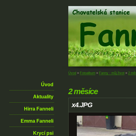
Úvod
»
Fotoalbum
»
Fanny - můj život
»
2 mě
Úvod
2 měsíce
Aktuality
x4.JPG
Hirra Fanneli
Emma Fanneli
Krycí psi