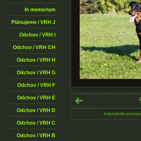
In memoriam
Plánujeme / VRH J
Odchov / VRH I
Odchov / VRH CH
Odchov / VRH H
Odchov / VRH G
Odchov / VRH F
Odchov / VRH E
Z
Odchov / VRH D
Automatické procház
Odchov / VRH C
Odchov / VRH B