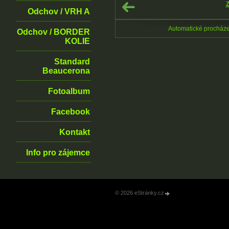
Z
Odchov / VRH A
Automatické procház
Odchov / BORDER
KOLIE
Standard
Beaucerona
Fotoalbum
Facebook
Kontakt
Info pro zájemce
© 2026 eStránky.cz