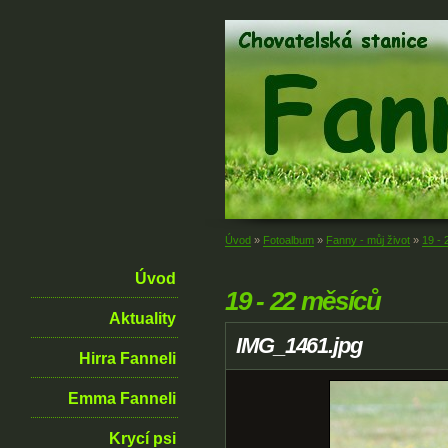
Úvod
»
Fotoalbum
»
Fanny - můj život
»
19 -
Úvod
19 - 22 měsíců
Aktuality
IMG_1461.jpg
Hirra Fanneli
Emma Fanneli
Krycí psi