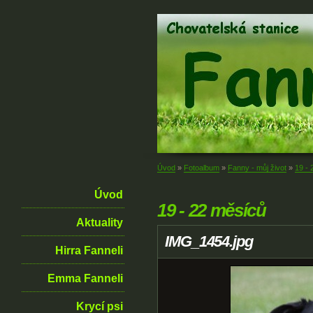
Úvod
»
Fotoalbum
»
Fanny - můj život
»
19 -
Úvod
19 - 22 měsíců
Aktuality
IMG_1454.jpg
Hirra Fanneli
Emma Fanneli
Krycí psi