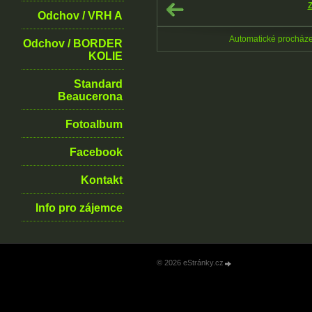
Z
Odchov / VRH A
Automatické procház
Odchov / BORDER
KOLIE
Standard
Beaucerona
Fotoalbum
Facebook
Kontakt
Info pro zájemce
© 2026 eStránky.cz