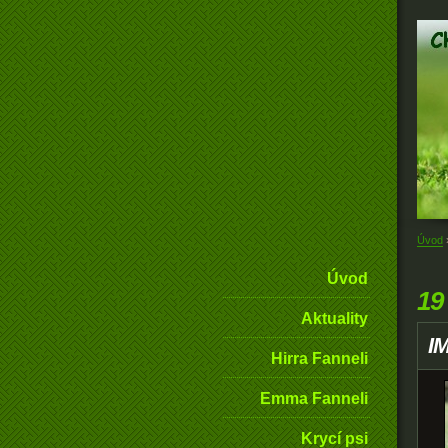
Úvod
Úvod
19
Aktuality
I
Hirra Fanneli
Emma Fanneli
Krycí psi