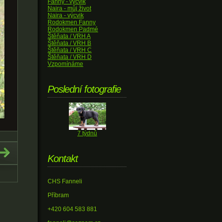
Fanny - výcvik
Naira - můj život
Naira - výcvik
Rodokmen Fanny
Rodokmen Padmé
Štěňata / VRH A
Štěňata / VRH B
Štěňata / VRH C
Štěňata / VRH D
Vzpomínáme
Poslední fotografie
7 týdnů
Kontakt
CHS Fanneli
Příbram
+420 604 583 881