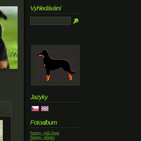
Vyhledávání
Jazyky
Fotoalbum
Fanny - můj život
Fanny - předci