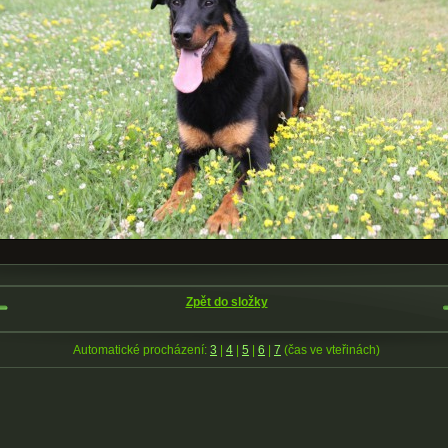
Zpět do složky
Automatické procházení:
3
|
4
|
5
|
6
|
7
(čas ve vteřinách)