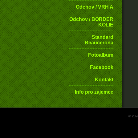
Odchov / VRH A
Odchov / BORDER
KOLIE
Standard
Beaucerona
Fotoalbum
Facebook
Kontakt
Info pro zájemce
© 202