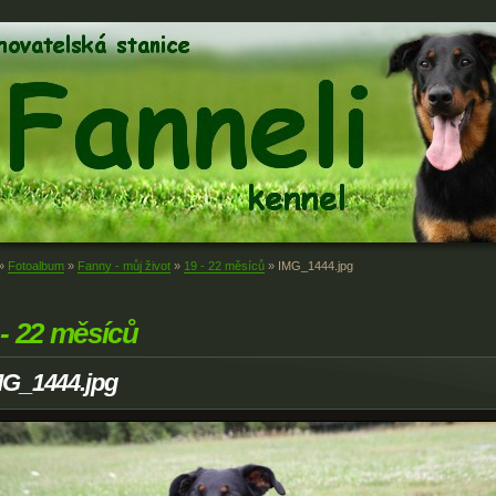
»
Fotoalbum
»
Fanny - můj život
»
19 - 22 měsíců
»
IMG_1444.jpg
 - 22 měsíců
MG_1444.jpg