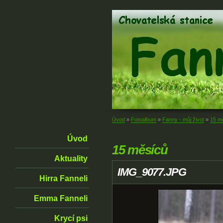
Úvod
»
Fotoalbum
»
Fanny - můj život
»
15 m
Úvod
15 měsíců
Aktuality
IMG_9077.JPG
Hirra Fanneli
Emma Fanneli
Krycí psi