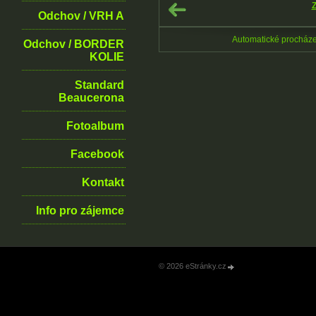
Z
Odchov / VRH A
Automatické procház
Odchov / BORDER
KOLIE
Standard
Beaucerona
Fotoalbum
Facebook
Kontakt
Info pro zájemce
© 2026 eStránky.cz