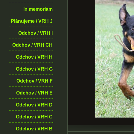
In memoriam
Plánujeme / VRH J
Odchov / VRH I
Odchov / VRH CH
Odchov / VRH H
Odchov / VRH G
Odchov / VRH F
Odchov / VRH E
Odchov / VRH D
Odchov / VRH C
Odchov / VRH B