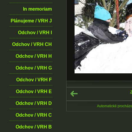
In memoriam
Plánujeme / VRH J
Odchov / VRH I
Odchov / VRH CH
Odchov / VRH H
Odchov / VRH G
Odchov / VRH F
Odchov / VRH E
Z
Odchov / VRH D
Automatické procház
Odchov / VRH C
Odchov / VRH B