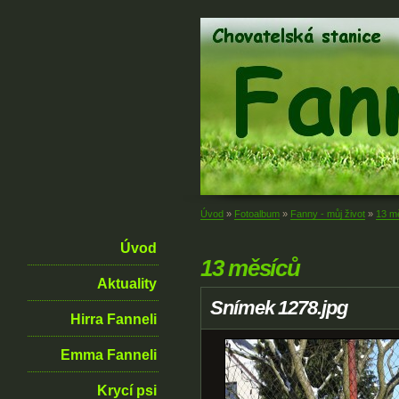
Úvod
»
Fotoalbum
»
Fanny - můj život
»
13 m
Úvod
13 měsíců
Aktuality
Snímek 1278.jpg
Hirra Fanneli
Emma Fanneli
Krycí psi