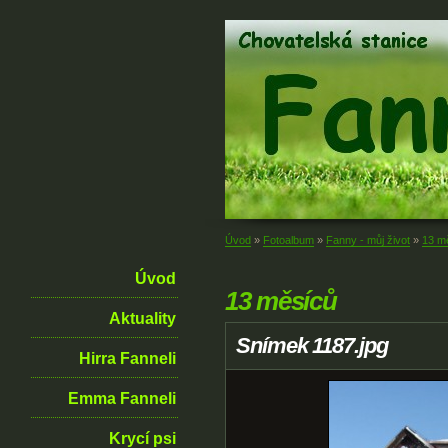
Úvod
»
Fotoalbum
»
Fanny - můj život
»
13 m
Úvod
13 měsíců
Aktuality
Snímek 1187.jpg
Hirra Fanneli
Emma Fanneli
Krycí psi