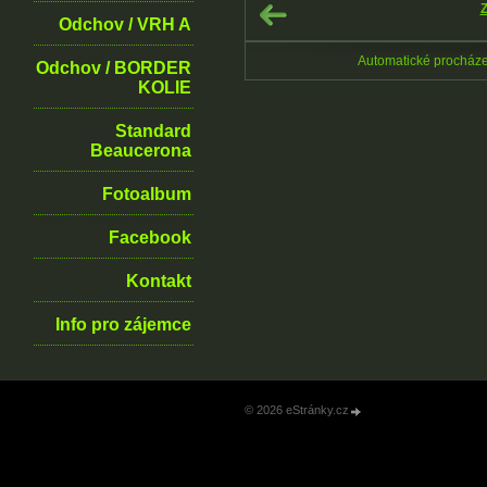
Z
Odchov / VRH A
Automatické procház
Odchov / BORDER
KOLIE
Standard
Beaucerona
Fotoalbum
Facebook
Kontakt
Info pro zájemce
© 2026 eStránky.cz