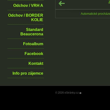
Z
Odchov / VRH A
Automatické procház
Odchov / BORDER
KOLIE
Standard
Beaucerona
Fotoalbum
Facebook
Kontakt
Info pro zájemce
© 2026 eStránky.cz