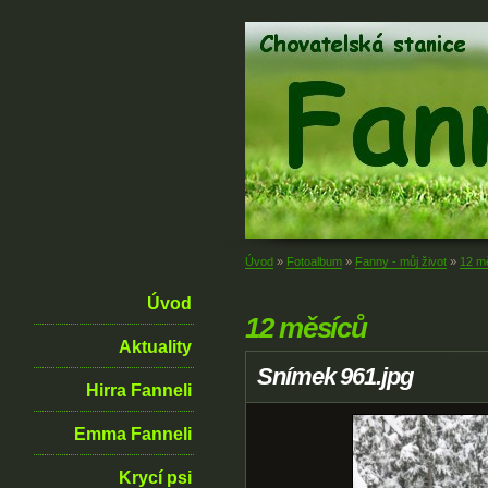
Úvod
»
Fotoalbum
»
Fanny - můj život
»
12 m
Úvod
12 měsíců
Aktuality
Snímek 961.jpg
Hirra Fanneli
Emma Fanneli
Krycí psi