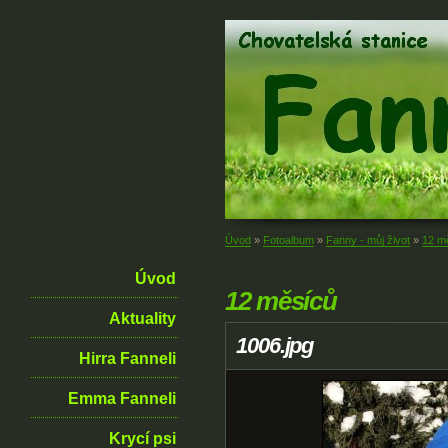
Úvod
»
Fotoalbum
»
Fanny - můj život
»
12 m
Úvod
12 měsíců
Aktuality
1006.jpg
Hirra Fanneli
Emma Fanneli
Krycí psi