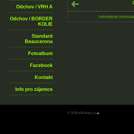
Z
Odchov / VRH A
Automatické procház
Odchov / BORDER
KOLIE
Standard
Beaucerona
Fotoalbum
Facebook
Kontakt
Info pro zájemce
© 2026 eStránky.cz