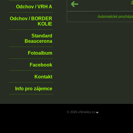
Z
Odchov / VRH A
Automatické procház
Odchov / BORDER
KOLIE
Standard
Beaucerona
Fotoalbum
Facebook
Kontakt
Info pro zájemce
© 2026 eStránky.cz