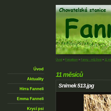
Úvod
»
Fotoalbum
»
Fanny - můj život
»
11 m
Úvod
11 měsíců
Aktuality
Snímek 513.jpg
Hirra Fanneli
Emma Fanneli
Krycí psi