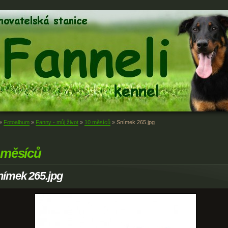
»
Fotoalbum
»
Fanny - můj život
»
10 měsíců
»
Snímek 265.jpg
 měsíců
nímek 265.jpg