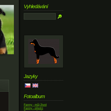
Vyhledávání
Jazyky
Fotoalbum
Fanny - můj život
Fanny - předci