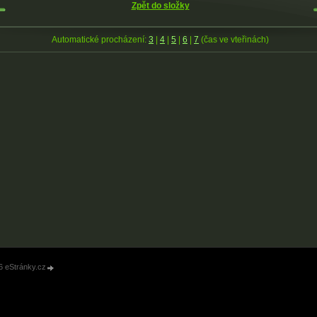
Zpět do složky
Automatické procházení:
3
|
4
|
5
|
6
|
7
(čas ve vteřinách)
6 eStránky.cz