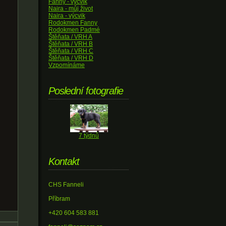
Fanny - výcvik
Naira - můj život
Naira - výcvik
Rodokmen Fanny
Rodokmen Padmé
Štěňata / VRH A
Štěňata / VRH B
Štěňata / VRH C
Štěňata / VRH D
Vzpomínáme
Poslední fotografie
7 týdnů
Kontakt
CHS Fanneli
Příbram
+420 604 583 881