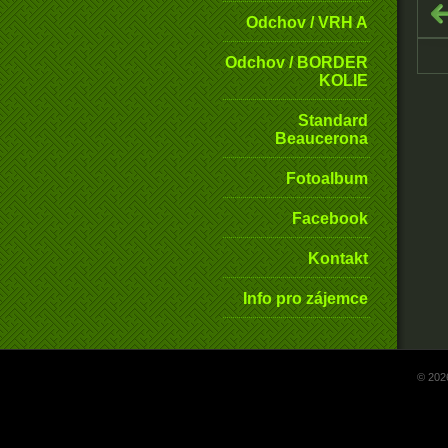
Odchov / VRH A
Odchov / BORDER
KOLIE
Standard
Beaucerona
Fotoalbum
Facebook
Kontakt
Info pro zájemce
© 202