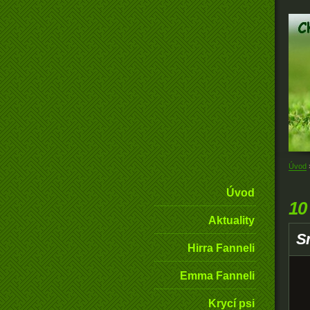
Úvod
Úvod
10
Aktuality
S
Hirra Fanneli
Emma Fanneli
Krycí psi